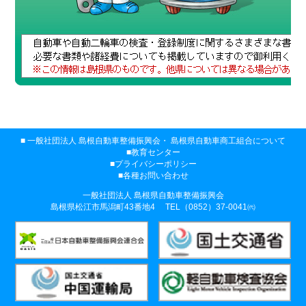
一般社団法人 島根自動車整備振興会・
島根県自動車商工組合について
教育センター
プライバシーポリシー
各種お問い合わせ
一般社団法人 島根県自動車整備振興会
島根県松江市馬潟町43番地4
TEL（0852）37-0041㈹