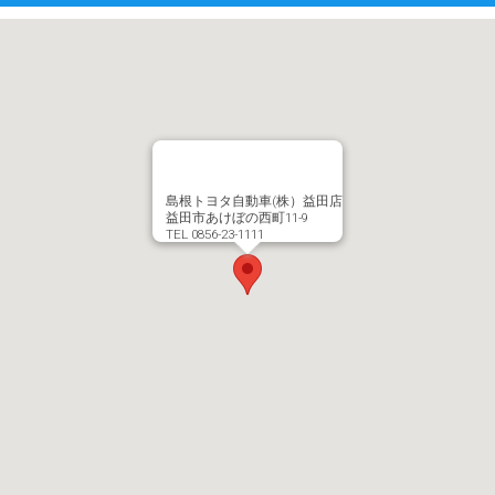
島根トヨタ自動車(株）益田店
益田市あけぼの西町11-9
TEL 0856-23-1111