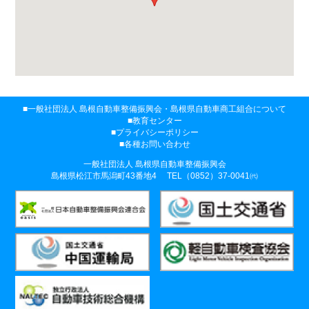
一般社団法人 島根自動車整備振興会・
島根県自動車商工組合について
教育センター
プライバシーポリシー
各種お問い合わせ
一般社団法人 島根県自動車整備振興会
島根県松江市馬潟町43番地4
TEL（0852）37-0041㈹