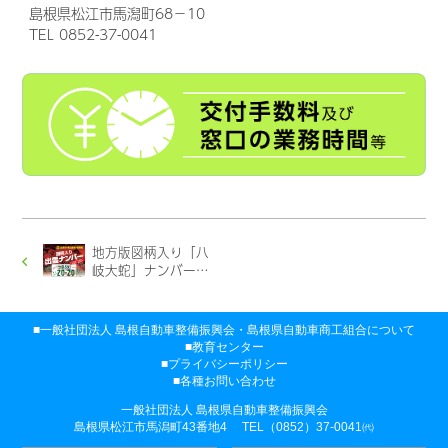
島根県松江市馬潟町68−10
TEL 0852-37-0041
地方版図柄入り「八
岐大蛇」ナンバープ
レート
一般社団法人 島根自動車整備振興会・
島根県自動車商工組合について
教育センター
プライバシーポリシー
各種お問い合わせ
一般社団法人 島根県自動車整備振興会
島根県松江市馬潟町43番地4
TEL（0852）37-0041㈹