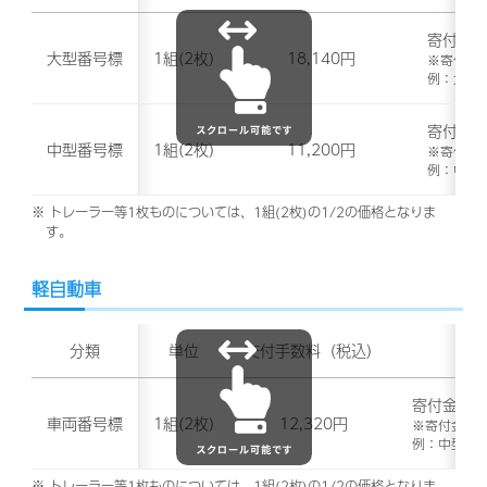
寄付金は
大型番号標
1組(2枚)
18,140円
※寄付金
例：大型番
寄付金は
中型番号標
1組(2枚)
11,200円
※寄付金
例：中型番
トレーラー等1枚ものについては、1組(2枚)の1/2の価格となりま
す。
軽自動車
分類
単位
交付手数料（税込）
寄付金は1
車両番号標
1組(2枚)
12,320円
※寄付金は
例：中型番号
トレーラー等1枚ものについては、1組(2枚)の1/2の価格となりま