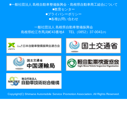
一般社団法人 島根自動車整備振興会・
島根県自動車商工組合について
教育センター
プライバシーポリシー
各種お問い合わせ
一般社団法人 島根県自動車整備振興会
島根県松江市馬潟町43番地4
TEL（0852）37-0041㈹
Copyright(C) Shimane Automobile Service Promotion Association. All Rights Reserved.