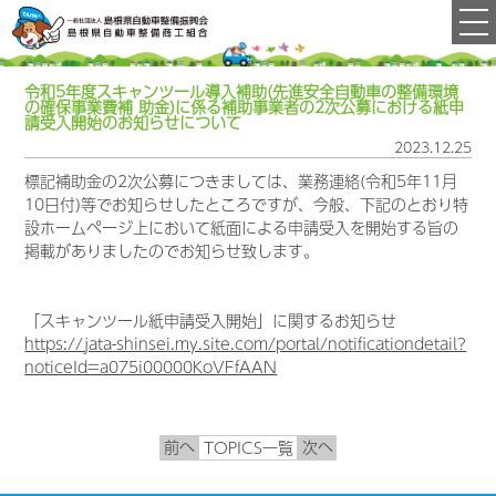
令和5年度スキャンツール導入補助(先進安全自動車の整備環境
の確保事業費補 助金)に係る補助事業者の2次公募における紙申
請受入開始のお知らせについて
2023.12.25
標記補助金の2次公募につきましては、業務連絡(令和5年11月
10日付)等でお知らせしたところですが、今般、下記のとおり特
設ホームページ上において紙面による申請受入を開始する旨の
掲載がありましたのでお知らせ致します。
「スキャンツール紙申請受入開始」に関するお知らせ
https://jata-shinsei.my.site.com/portal/notificationdetail?
noticeId=a075i00000KoVFfAAN
前へ
次へ
TOPICS一覧