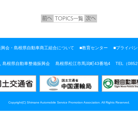
前へ
次へ
TOPICS一覧
振興会・
島根県自動車商工組合について
教育センター
プライバシ
人 島根県自動車整備振興会
島根県松江市馬潟町43番地4
TEL（0852
Copyright(C) Shimane Automobile Service Promotion Association. All Rights Reserved.