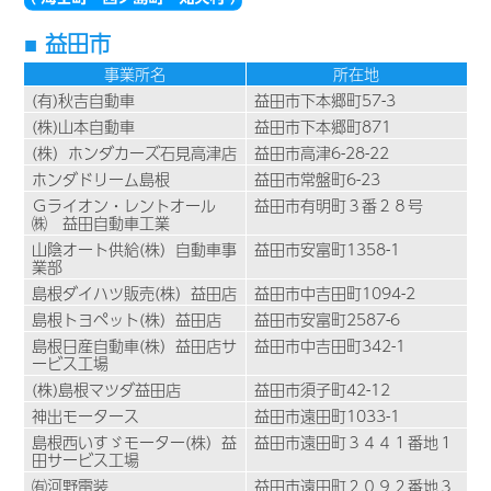
益田市
事業所名
所在地
(有)秋吉自動車
益田市下本郷町57-3
(株)山本自動車
益田市下本郷町871
(株）ホンダカーズ石見高津店
益田市高津6-28-22
ホンダドリーム島根
益田市常盤町6-23
Ｇライオン・レントオール
益田市有明町３番２８号
㈱ 益田自動車工業
山陰オート供給(株）自動車事
益田市安富町1358-1
業部
島根ダイハツ販売(株）益田店
益田市中吉田町1094-2
島根トヨペット(株）益田店
益田市安富町2587-6
島根日産自動車(株）益田店サ
益田市中吉田町342-1
ービス工場
(株)島根マツダ益田店
益田市須子町42-12
神出モータース
益田市遠田町1033-1
島根西いすゞモーター(株）益
益田市遠田町３４４１番地１
田サービス工場
㈲河野電装
益田市遠田町２０９２番地３