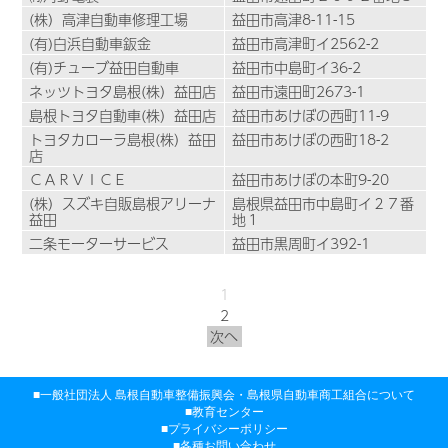
(株）高津自動車修理工場
益田市高津8-11-15
(有)白浜自動車鈑金
益田市高津町イ2562-2
(有)チューブ益田自動車
益田市中島町イ36-2
ネッツトヨタ島根(株）益田店
益田市遠田町2673-1
島根トヨタ自動車(株）益田店
益田市あけぼの西町11-9
トヨタカローラ島根(株）益田
益田市あけぼの西町18-2
店
ＣＡＲＶＩＣＥ
益田市あけぼの本町9-20
(株）スズキ自販島根アリーナ
島根県益田市中島町イ２７番
益田
地１
二条モーターサービス
益田市黒周町イ392-1
1
2
次へ
一般社団法人 島根自動車整備振興会・
島根県自動車商工組合について
教育センター
プライバシーポリシー
各種お問い合わせ