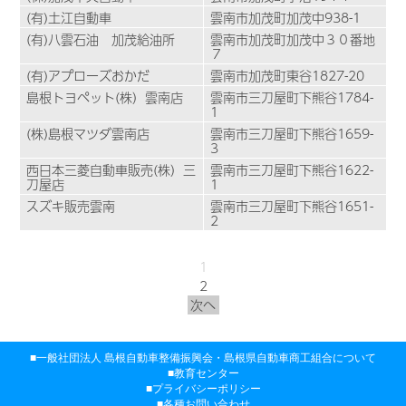
(有)土江自動車
雲南市加茂町加茂中938-1
(有)八雲石油 加茂給油所
雲南市加茂町加茂中３０番地
７
(有)アプローズおかだ
雲南市加茂町東谷1827-20
島根トヨペット(株）雲南店
雲南市三刀屋町下熊谷1784-
1
(株)島根マツダ雲南店
雲南市三刀屋町下熊谷1659-
3
西日本三菱自動車販売(株）三
雲南市三刀屋町下熊谷1622-
刀屋店
1
スズキ販売雲南
雲南市三刀屋町下熊谷1651-
2
1
2
次へ
一般社団法人 島根自動車整備振興会・
島根県自動車商工組合について
教育センター
プライバシーポリシー
各種お問い合わせ