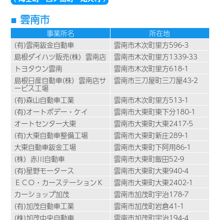
雲南市
事業所名
所在地
(有)雲南鈑金自動車
雲南市木次町里方596-3
島根ダイハツ販売(株）雲南店
雲南市木次町里方1339-33
トヨタウン雲南
雲南市木次町里方618-1
島根日産自動車(株）雲南店サ
雲南市三刀屋町三刀屋43-2
ービス工場
(有)森山自動車工業
雲南市木次町里方513-1
(有)オートボデー・ケイ
雲南市大東町東下分180-1
オートセンター大東
雲南市大東町大東2417-5
(有)大東自動車整備工場
雲南市大東町新庄289-1
大東自動車鈑金工場
雲南市大東町下阿用86-1
(株）赤川自動車
雲南市大東町飯田52-9
(有)星野モータース
雲南市大東町大東940-4
ＥＣＯ・カーステーションＫ
雲南市大東町大東2402-1
カーショップ加茂
雲南市加茂町宇治178-7
(有)加茂自動車工業
雲南市加茂町岩倉41-1
(株)加茂中央自動車
雲南市加茂町宇治194-4